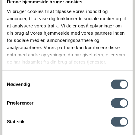
(Google Maps)
Denne hjemmeside bruger cookies
Vi bruger cookies til at tilpasse vores indhold og
Ry
Kyhnsvej 6
annoncer, til at vise dig funktioner til sociale medier og til
DK-8680 Ry
at analysere vores trafik. Vi deler også oplysninger om
(Google Maps)
din brug af vores hjemmeside med vores partnere inden
for sociale medier, annonceringspartnere og
Viborg
analysepartnere. Vores partnere kan kombinere disse
St. Sct. Peder Stræde 16
DK-8800 Viborg
data med andre oplysninger, du har givet dem, eller som
(Google Maps)
de har indsamlet fra din brug af deres tjenester.
VAT number: 27921124
Samtykkevalg
+4575893395
Nødvendig
kundeservice@interiorshop.dk
Contact us
Shipping pr
Præferencer
Customer Service
Webshop Customer Service
Statistik
Monday - Friday: 11:00 AM - 3:00 PM
Phone: +45 75893395 - Press 1 (We speak english)