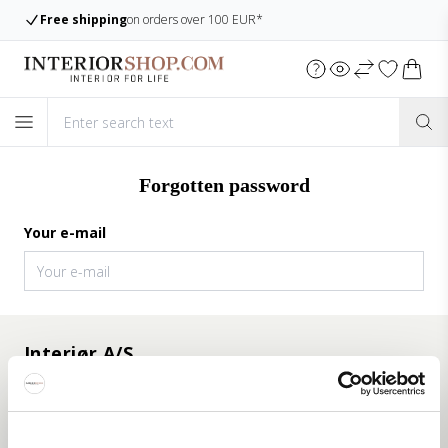
Free shipping
on orders over 100 EUR*
Forgotten password
Your e-mail
Interiør A/S
Løsning
Hoejmarksvej 34
DK-8723 Løsning