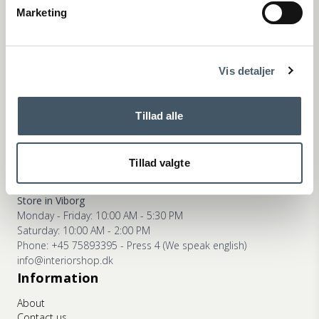
kundeservice@interiorshop.dk
Marketing
Terms and Conditio
(Emails are typically answered within 24 hours in english)
Complain
ns
Store in Løsning
Monday - Friday: 10:00 AM - 5:30 PM
Saturday: 10:00 AM - 2:00 PM
Vis detaljer
Phone: +45 75893395 - Press 2 (We speak english)
info@interiorshop.dk
Store in Ry
Tillad alle
Monday - Friday: 10:00 AM - 5:30 PM
Saturday: 10:00 AM - 2:00 PM
Phone: +45 75893395 - Press 3 (We speak english)
Tillad valgte
info@interiorshop.dk
Store in Viborg
Monday - Friday: 10:00 AM - 5:30 PM
Saturday: 10:00 AM - 2:00 PM
Phone: +45 75893395 - Press 4 (We speak english)
info@interiorshop.dk
Information
About
Contact us