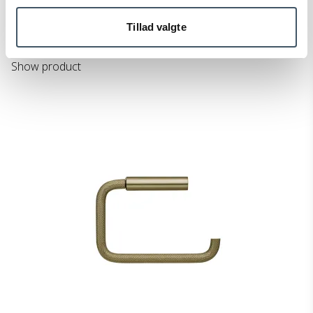
340-T01.009M
Tillad valgte
Price from
212 EUR
Show product