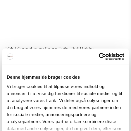
TONI Copenhagen Spare Toilet Roll Holder
TONI Copenhagen
340-T01.018M
Denne hjemmeside bruger cookies
Price from
212 EUR
Vi bruger cookies til at tilpasse vores indhold og
Show product
annoncer, til at vise dig funktioner til sociale medier og til
at analysere vores trafik. Vi deler også oplysninger om
din brug af vores hjemmeside med vores partnere inden
for sociale medier, annonceringspartnere og
analysepartnere. Vores partnere kan kombinere disse
data med andre oplysninger, du har givet dem, eller som