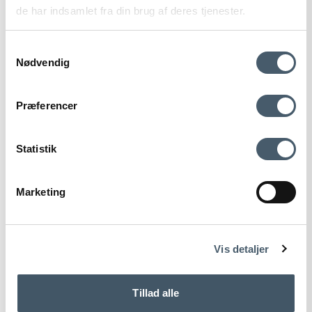
de har indsamlet fra din brug af deres tjenester.
Samtykkevalg
Nødvendig
Contact us
Shipping pr
Præferencer
Statistik
Marketing
Terms and Conditio
Complain
ns
Vis detaljer
TONI Copenhagen Toilet Roll Holder Toilet Roll Holder
Open
Tillad alle
TONI Copenhagen