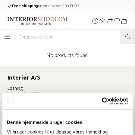
Free shipping
on orders over 100 EUR*
No products found.
Interiør A/S
Løsning
Hoejmarksvej 34
DK-8723 Løsning
(Google Maps)
Ry
Denne hjemmeside bruger cookies
Kyhnsvej 6
DK-8680 Ry
Vi bruger cookies til at tilpasse vores indhold og