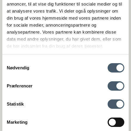
(Google Maps)
annoncer, til at vise dig funktioner til sociale medier og til
at analysere vores trafik. Vi deler også oplysninger om
Viborg
din brug af vores hjemmeside med vores partnere inden
St. Sct. Peder Stræde 16
DK-8800 Viborg
for sociale medier, annonceringspartnere og
(Google Maps)
analysepartnere. Vores partnere kan kombinere disse
VAT number: 27921124
data med andre oplysninger, du har givet dem, eller som
de har indsamlet fra din brug af deres tjenester.
+4575893395
kundeservice@interiorshop.dk
Samtykkevalg
Nødvendig
Customer Service
Contact us
Shipping pr
Præferencer
Webshop Customer Service
Monday - Friday: 11:00 AM - 3:00 PM
Phone: +45 75893395 - Press 1 (We speak english)
Statistik
kundeservice@interiorshop.dk
(Emails are typically answered within 24 hours in english)
Store in Løsning
Marketing
Monday - Friday: 10:00 AM - 5:30 PM
Terms and Conditio
Complain
Saturday: 10:00 AM - 2:00 PM