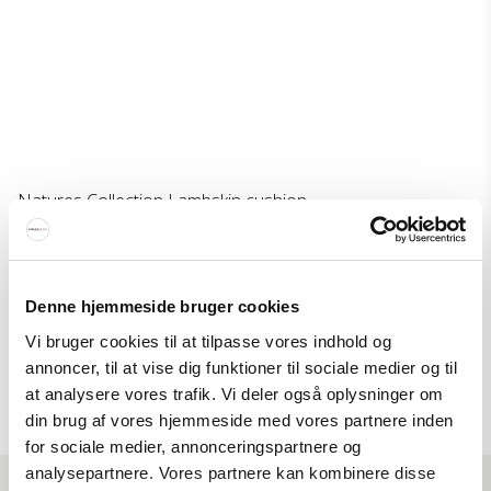
Natures Collection Lambskin cushion
Natures Collection
251-NCL1073M
Denne hjemmeside bruger cookies
49 EUR
Vi bruger cookies til at tilpasse vores indhold og
Price from
42 EUR
annoncer, til at vise dig funktioner til sociale medier og til
Show product
at analysere vores trafik. Vi deler også oplysninger om
din brug af vores hjemmeside med vores partnere inden
for sociale medier, annonceringspartnere og
analysepartnere. Vores partnere kan kombinere disse