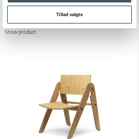
263-3040201
Tillad valgte
345 EUR
Show product