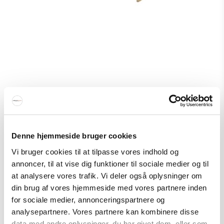
We Do Wood Geo's Bord Oak
We Do Wood
263-2010106
Denne hjemmeside bruger cookies
Vi bruger cookies til at tilpasse vores indhold og
460 EUR
annoncer, til at vise dig funktioner til sociale medier og til
Show product
at analysere vores trafik. Vi deler også oplysninger om
din brug af vores hjemmeside med vores partnere inden
for sociale medier, annonceringspartnere og
analysepartnere. Vores partnere kan kombinere disse
data med andre oplysninger, du har givet dem, eller som