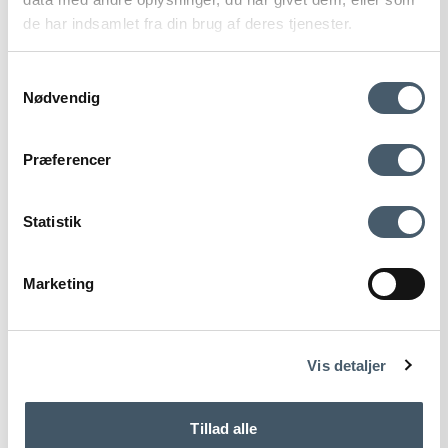
de har indsamlet fra din brug af deres tjenester.
Samtykkevalg
Nødvendig
Contact us
Shipping pr
Præferencer
Statistik
Marketing
Terms and Conditio
Complain
ns
Vis detaljer
We Do Wood Foursquare Shelf
Tillad alle
We Do Wood