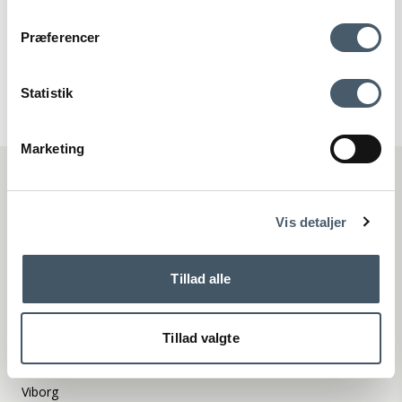
118-2007302
Contact us
Shipping pr
Præferencer
139 EUR
Show product
Statistik
Marketing
Terms and Conditio
Complain
ns
Interiør A/S
Løsning
Vis detaljer
Hoejmarksvej 34
DK-8723 Løsning
(Google Maps)
Tillad alle
Ry
Kyhnsvej 6
DK-8680 Ry
Tillad valgte
(Google Maps)
Viborg