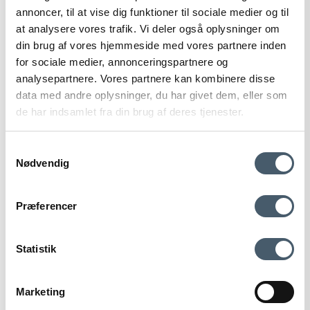
annoncer, til at vise dig funktioner til sociale medier og til
at analysere vores trafik. Vi deler også oplysninger om
din brug af vores hjemmeside med vores partnere inden
for sociale medier, annonceringspartnere og
analysepartnere. Vores partnere kan kombinere disse
data med andre oplysninger, du har givet dem, eller som
de har indsamlet fra din brug af deres tjenester.
Samtykkevalg
STOFF Nail Wall Hanging Holder
Nødvendig
Stoff Nagel
046-9069M
Contact us
Shipping pr
Præferencer
Price from
67 EUR
Show product
Statistik
Marketing
Terms and Conditio
Complain