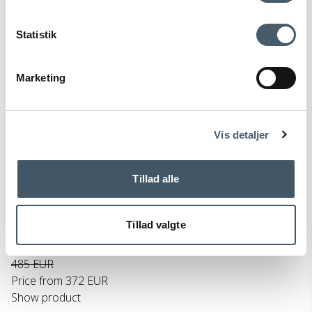
Statistik
Marketing
Terms and Conditio
Complain
ns
Vis detaljer
Louis Poulsen VL 45 Radio House Pendant - Amber &
Tillad alle
Brass
Louis Poulsen
237-5741115110M
Tillad valgte
485 EUR
Price from
372 EUR
Show product