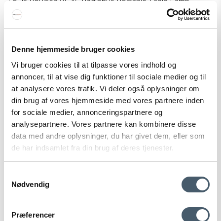
Louis Poulsen VL 45 Radiohus Portable Table Lamp
Louis Poulsen
237-5744171711M
Denne hjemmeside bruger cookies
545 EUR
Vi bruger cookies til at tilpasse vores indhold og
Price from
397 EUR
annoncer, til at vise dig funktioner til sociale medier og til
Show product
at analysere vores trafik. Vi deler også oplysninger om
din brug af vores hjemmeside med vores partnere inden
for sociale medier, annonceringspartnere og
analysepartnere. Vores partnere kan kombinere disse
Sale
data med andre oplysninger, du har givet dem, eller som
de har indsamlet fra din brug af deres tjenester.
Samtykkevalg
Nødvendig
Contact us
Shipping pr
Præferencer