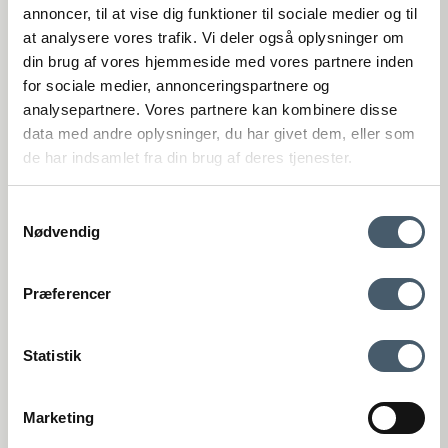
(Google Maps)
annoncer, til at vise dig funktioner til sociale medier og til
at analysere vores trafik. Vi deler også oplysninger om
Viborg
din brug af vores hjemmeside med vores partnere inden
St. Sct. Peder Stræde 16
DK-8800 Viborg
for sociale medier, annonceringspartnere og
(Google Maps)
analysepartnere. Vores partnere kan kombinere disse
VAT number: 27921124
data med andre oplysninger, du har givet dem, eller som
de har indsamlet fra din brug af deres tjenester.
+4575893395
kundeservice@interiorshop.dk
Samtykkevalg
Nødvendig
Customer Service
Contact us
Shipping pr
Præferencer
Webshop Customer Service
Monday - Friday: 11:00 AM - 3:00 PM
Phone: +45 75893395 - Press 1 (We speak english)
Statistik
kundeservice@interiorshop.dk
(Emails are typically answered within 24 hours in english)
Store in Løsning
Marketing
Monday - Friday: 10:00 AM - 5:30 PM
Terms and Conditio
Complain
Saturday: 10:00 AM - 2:00 PM