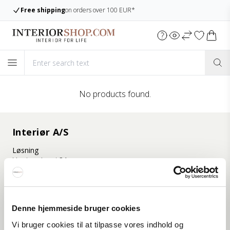
Free shipping
on orders over 100 EUR*
No products found.
Interiør A/S
Løsning
Hoejmarksvej 34
DK-8723 Løsning
(Google Maps)
Ry
Denne hjemmeside bruger cookies
Kyhnsvej 6
DK-8680 Ry
Vi bruger cookies til at tilpasse vores indhold og