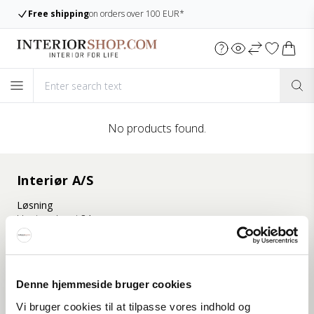
Free shipping
on orders over 100 EUR*
No products found.
Interiør A/S
Løsning
Hoejmarksvej 34
DK-8723 Løsning
(Google Maps)
Ry
Denne hjemmeside bruger cookies
Kyhnsvej 6
DK-8680 Ry
Vi bruger cookies til at tilpasse vores indhold og