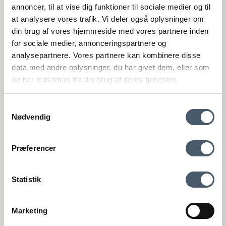
(Google Maps)
annoncer, til at vise dig funktioner til sociale medier og til
at analysere vores trafik. Vi deler også oplysninger om
Viborg
din brug af vores hjemmeside med vores partnere inden
St. Sct. Peder Stræde 16
DK-8800 Viborg
for sociale medier, annonceringspartnere og
(Google Maps)
analysepartnere. Vores partnere kan kombinere disse
VAT number: 27921124
data med andre oplysninger, du har givet dem, eller som
de har indsamlet fra din brug af deres tjenester.
+4575893395
kundeservice@interiorshop.dk
Samtykkevalg
Nødvendig
Customer Service
Contact us
Shipping pr
Præferencer
Webshop Customer Service
Monday - Friday: 11:00 AM - 3:00 PM
Phone: +45 75893395 - Press 1 (We speak english)
Statistik
kundeservice@interiorshop.dk
(Emails are typically answered within 24 hours in english)
Store in Løsning
Marketing
Monday - Friday: 10:00 AM - 5:30 PM
Terms and Conditio
Complain
Saturday: 10:00 AM - 2:00 PM