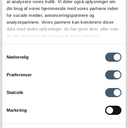
at analysere vores trafik. Vi deler også oplysninger om
din brug af vores hjemmeside med vores partnere inden
for sociale medier, annonceringspartnere og
analysepartnere. Vores partnere kan kombinere disse
data med andre oplysninger, du har givet dem, eller som
de har indsamlet fra din brug af deres tjenester.
HAY Amanta 2 Seater Sofa (Burgundy Red)
Samtykkevalg
Nødvendig
HAY
299-AF327-A414-AP50-02TIM
Contact us
Shipping pr
Præferencer
2.780 EUR
Show product
Statistik
Marketing
Terms and Conditio
Complain
ns