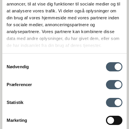
(Google Maps)
annoncer, til at vise dig funktioner til sociale medier og til
at analysere vores trafik. Vi deler også oplysninger om
Viborg
din brug af vores hjemmeside med vores partnere inden
St. Sct. Peder Stræde 16
DK-8800 Viborg
for sociale medier, annonceringspartnere og
(Google Maps)
analysepartnere. Vores partnere kan kombinere disse
VAT number: 27921124
data med andre oplysninger, du har givet dem, eller som
de har indsamlet fra din brug af deres tjenester.
+4575893395
kundeservice@interiorshop.dk
Samtykkevalg
Nødvendig
Customer Service
Contact us
Shipping pr
Præferencer
Webshop Customer Service
Monday - Friday: 11:00 AM - 3:00 PM
Phone: +45 75893395 - Press 1 (We speak english)
Statistik
kundeservice@interiorshop.dk
(Emails are typically answered within 24 hours in english)
Store in Løsning
Marketing
Monday - Friday: 10:00 AM - 5:30 PM
Terms and Conditio
Complain
Saturday: 10:00 AM - 2:00 PM