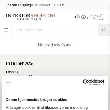
Free shipping
on orders over 100 EUR*
No products found.
Interiør A/S
Løsning
Hoejmarksvej 34
DK-8723 Løsning
(Google Maps)
Ry
Denne hjemmeside bruger cookies
Kyhnsvej 6
DK-8680 Ry
Vi bruger cookies til at tilpasse vores indhold og