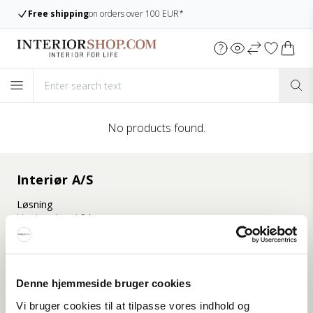
Free shipping
on orders over 100 EUR*
No products found.
Interiør A/S
Løsning
Hoejmarksvej 34
DK-8723 Løsning
(Google Maps)
Ry
Denne hjemmeside bruger cookies
Kyhnsvej 6
DK-8680 Ry
Vi bruger cookies til at tilpasse vores indhold og