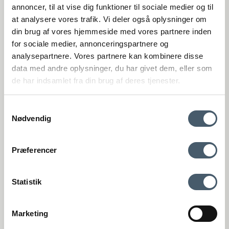
(Google Maps)
annoncer, til at vise dig funktioner til sociale medier og til
at analysere vores trafik. Vi deler også oplysninger om
Viborg
din brug af vores hjemmeside med vores partnere inden
St. Sct. Peder Stræde 16
DK-8800 Viborg
for sociale medier, annonceringspartnere og
(Google Maps)
analysepartnere. Vores partnere kan kombinere disse
VAT number: 27921124
data med andre oplysninger, du har givet dem, eller som
de har indsamlet fra din brug af deres tjenester.
+4575893395
kundeservice@interiorshop.dk
Samtykkevalg
Nødvendig
Customer Service
Contact us
Shipping pr
Præferencer
Webshop Customer Service
Monday - Friday: 11:00 AM - 3:00 PM
Phone: +45 75893395 - Press 1 (We speak english)
Statistik
kundeservice@interiorshop.dk
(Emails are typically answered within 24 hours in english)
Store in Løsning
Marketing
Monday - Friday: 10:00 AM - 5:30 PM
Terms and Conditio
Complain
Saturday: 10:00 AM - 2:00 PM