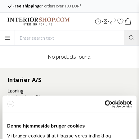
Free shipping
on orders over 100 EUR*
No products found.
Interiør A/S
Løsning
Hoejmarksvej 34
DK-8723 Løsning
(Google Maps)
Ry
Denne hjemmeside bruger cookies
Kyhnsvej 6
DK-8680 Ry
Vi bruger cookies til at tilpasse vores indhold og