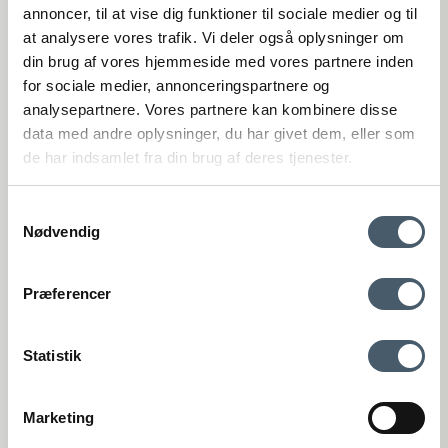
(Google Maps)
annoncer, til at vise dig funktioner til sociale medier og til
at analysere vores trafik. Vi deler også oplysninger om
Viborg
din brug af vores hjemmeside med vores partnere inden
St. Sct. Peder Stræde 16
DK-8800 Viborg
for sociale medier, annonceringspartnere og
(Google Maps)
analysepartnere. Vores partnere kan kombinere disse
VAT number: 27921124
data med andre oplysninger, du har givet dem, eller som
de har indsamlet fra din brug af deres tjenester.
+4575893395
kundeservice@interiorshop.dk
Samtykkevalg
Nødvendig
Customer Service
Contact us
Shipping pr
Præferencer
Webshop Customer Service
Monday - Friday: 11:00 AM - 3:00 PM
Phone: +45 75893395 - Press 1 (We speak english)
Statistik
kundeservice@interiorshop.dk
(Emails are typically answered within 24 hours in english)
Store in Løsning
Marketing
Monday - Friday: 10:00 AM - 5:30 PM
Terms and Conditio
Complain
Saturday: 10:00 AM - 2:00 PM