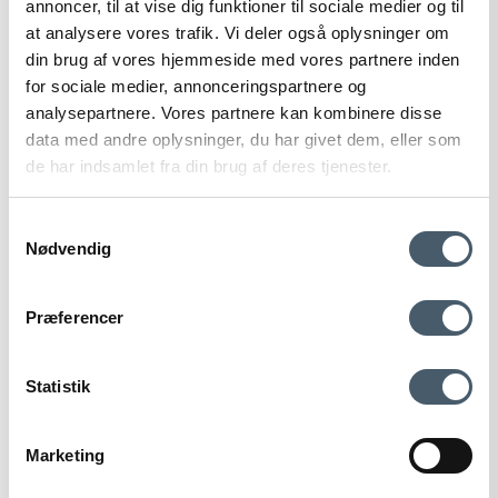
annoncer, til at vise dig funktioner til sociale medier og til
at analysere vores trafik. Vi deler også oplysninger om
din brug af vores hjemmeside med vores partnere inden
for sociale medier, annonceringspartnere og
analysepartnere. Vores partnere kan kombinere disse
data med andre oplysninger, du har givet dem, eller som
de har indsamlet fra din brug af deres tjenester.
Roon & Rahn Moodrack Hat rack
Samtykkevalg
Nødvendig
Roon & Rahn
146-100602M
Contact us
Shipping pr
Præferencer
266 EUR
Price from
162 EUR
Statistik
Show product
Marketing
Terms and Conditio
Complain
ns