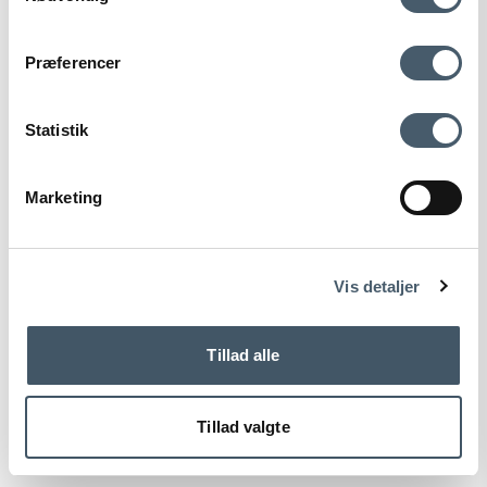
Woud
Contact us
Shipping pr
178-133080M
Præferencer
269 EUR
Statistik
Show product
Marketing
Terms and Conditio
Complain
ns
Vis detaljer
Tillad alle
Tillad valgte