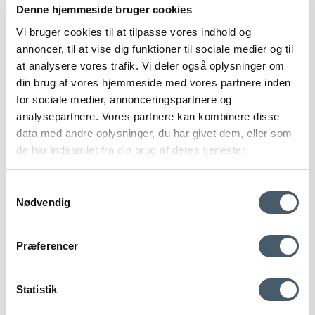
Denne hjemmeside bruger cookies
Vi bruger cookies til at tilpasse vores indhold og
annoncer, til at vise dig funktioner til sociale medier og til
at analysere vores trafik. Vi deler også oplysninger om
din brug af vores hjemmeside med vores partnere inden
for sociale medier, annonceringspartnere og
analysepartnere. Vores partnere kan kombinere disse
data med andre oplysninger, du har givet dem, eller som
de har indsamlet fra din brug af deres tjenester.
Guardian Ædeltræsolie
Samtykkevalg
Nødvendig
Guardian
063-14
Contact us
Shipping pr
Præferencer
22 EUR
20 EUR
Statistik
Show product