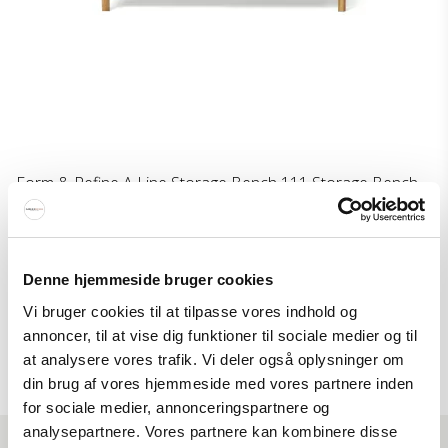
Form & Refine A Line Storage Bench 111 Storage Bench
Oak
Form & Refine
327-2135M
Denne hjemmeside bruger cookies
Vi bruger cookies til at tilpasse vores indhold og
Price from
1.084 EUR
annoncer, til at vise dig funktioner til sociale medier og til
Show product
at analysere vores trafik. Vi deler også oplysninger om
din brug af vores hjemmeside med vores partnere inden
for sociale medier, annonceringspartnere og
analysepartnere. Vores partnere kan kombinere disse