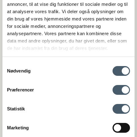
(Google Maps)
annoncer, til at vise dig funktioner til sociale medier og til
at analysere vores trafik. Vi deler også oplysninger om
Viborg
din brug af vores hjemmeside med vores partnere inden
St. Sct. Peder Stræde 16
DK-8800 Viborg
for sociale medier, annonceringspartnere og
(Google Maps)
analysepartnere. Vores partnere kan kombinere disse
VAT number: 27921124
data med andre oplysninger, du har givet dem, eller som
de har indsamlet fra din brug af deres tjenester.
+4575893395
kundeservice@interiorshop.dk
Samtykkevalg
Nødvendig
Customer Service
Contact us
Shipping pr
Præferencer
Webshop Customer Service
Monday - Friday: 11:00 AM - 3:00 PM
Phone: +45 75893395 - Press 1 (We speak english)
Statistik
kundeservice@interiorshop.dk
(Emails are typically answered within 24 hours in english)
Store in Løsning
Marketing
Monday - Friday: 10:00 AM - 5:30 PM
Terms and Conditio
Complain
Saturday: 10:00 AM - 2:00 PM