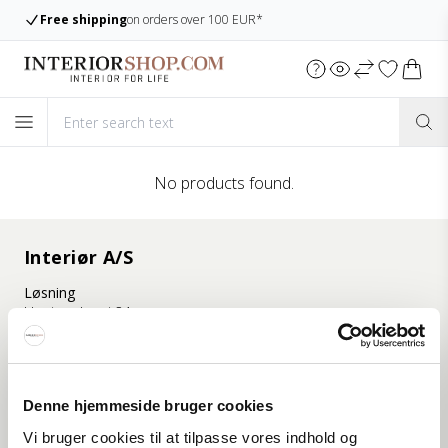
Free shipping
on orders over 100 EUR*
No products found.
Interiør A/S
Løsning
Hoejmarksvej 34
DK-8723 Løsning
(Google Maps)
Ry
Denne hjemmeside bruger cookies
Kyhnsvej 6
DK-8680 Ry
Vi bruger cookies til at tilpasse vores indhold og